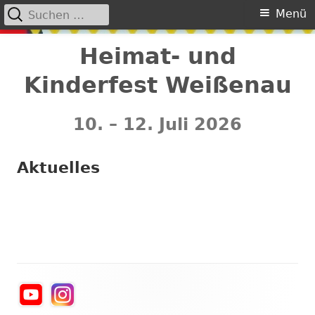
Suchen
Primäres
Menü
nach:
Menü
Springe
Heimat- und
zum
Kinderfest Weißenau
Inhalt
10. – 12. Juli 2026
Aktuelles
Haupt-