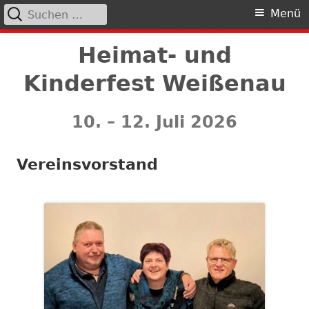
Suchen
Primäres
Menü
nach:
Menü
Springe
Heimat- und
zum
Kinderfest Weißenau
Inhalt
10. – 12. Juli 2026
Vereinsvorstand