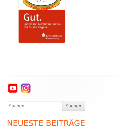
Haupt-
Seitenleiste
Suchen
nach:
NEUESTE BEITRÄGE