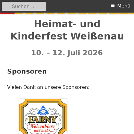
Suchen
Primäres
Menü
nach:
Menü
Springe
Heimat- und
zum
Kinderfest Weißenau
Inhalt
10. – 12. Juli 2026
Sponsoren
Vielen Dank an unsere Sponsoren: