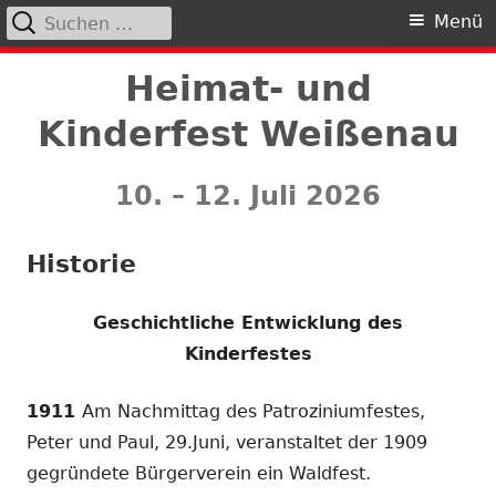
Suchen
Primäres
Menü
nach:
Menü
Springe
Heimat- und
zum
Kinderfest Weißenau
Inhalt
10. – 12. Juli 2026
Historie
Geschichtliche Entwicklung des
Kinderfestes
1911
Am Nachmittag des Patroziniumfestes,
Peter und Paul, 29.Juni, veranstaltet der 1909
gegründete Bürgerverein ein Waldfest.