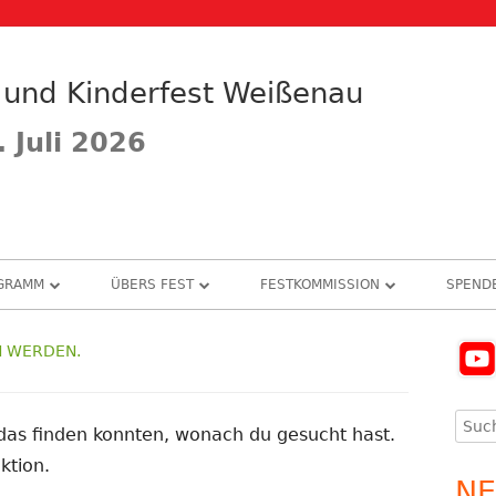
 und Kinderfest Weißenau
. Juli 2026
GRAMM
ÜBERS FEST
FESTKOMMISSION
SPEND
OGRAMM
FESTGEDANKEN
VEREINSVORSTAND
SPEN
N WERDEN.
Ha
GFOLGE
HEIMATLIED
FESTKOMMISSION
SPON
Se
Such
EICHEN
VEREINSCHRONIK 100 JAHRE
NACHRUFE
t das finden konnten, wonach du gesucht hast.
nach
ktion.
RKT
FOTO GALERIE
MITWIRKENDE VEREINE
NE