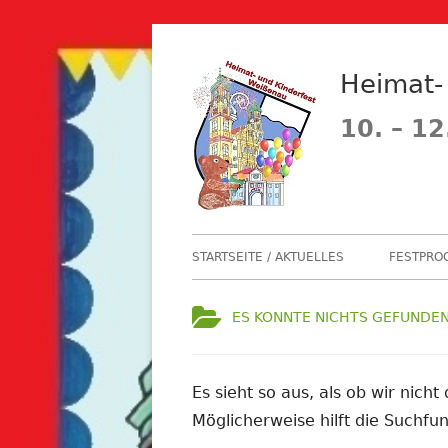
Springe
zum
Heimat-
Inhalt
10. – 12
Primäres
STARTSEITE / AKTUELLES
FESTPRO
Menü
FESTPR
ES KONNTE NICHTS GEFUNDE
FESTZU
FESTABZ
Es sieht so aus, als ob wir nich
Möglicherweise hilft die Suchfun
FLOHMA