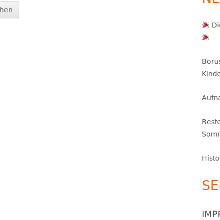
TZ UND PARKPLÄTZE
HISTORIE
INTERNER BEREICH – ORGAPLAN
Di
KEPREISE
IMPRESSUM
Boru
Kinde
Aufn
Best
Somm
Histo
SE
IMP