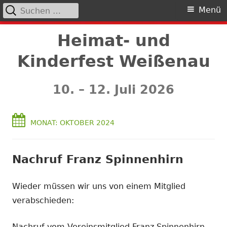
Suchen
Primäres
Menü
nach:
Menü
Springe
Heimat- und
zum
Kinderfest Weißenau
Inhalt
10. – 12. Juli 2026
MONAT:
OKTOBER 2024
Nachruf Franz Spinnenhirn
Wieder müssen wir uns von einem Mitglied
verabschieden:
Nachruf vom Vereinsmitglied Franz Spinnenhirn