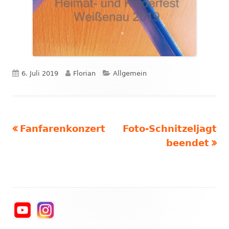
Veröffentlicht
Autor
Kategorien
6. Juli 2019
Florian
Allgemein
am
Vorheriger
Nächster
Fanfarenkonzert
Foto-Schnitzeljagt
Beitragsnavigation
Beitrag:
Beitrag
beendet
Haupt-