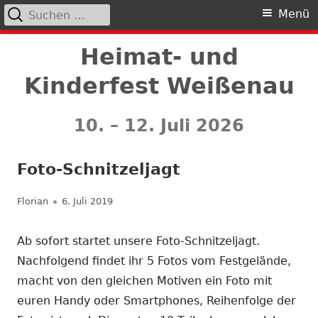
Suchen
Primäres
Menü
nach:
Menü
Springe
Heimat- und
zum
Kinderfest Weißenau
Inhalt
10. – 12. Juli 2026
Foto-Schnitzeljagt
Autor
Veröffentlicht
Florian
6. Juli 2019
am
Ab sofort startet unsere Foto-Schnitzeljagt.
Nachfolgend findet ihr 5 Fotos vom Festgelände,
macht von den gleichen Motiven ein Foto mit
euren Handy oder Smartphones, Reihenfolge der