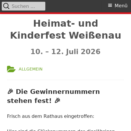
Suchen
Primäres
Menü
nach:
Menü
Springe
Heimat- und
zum
Kinderfest Weißenau
Inhalt
10. – 12. Juli 2026
KATEGORIE:
ALLGEMEIN
🎉 Die Gewinnernummern
stehen fest! 🎉
Frisch aus dem Rathaus eingetroffen: