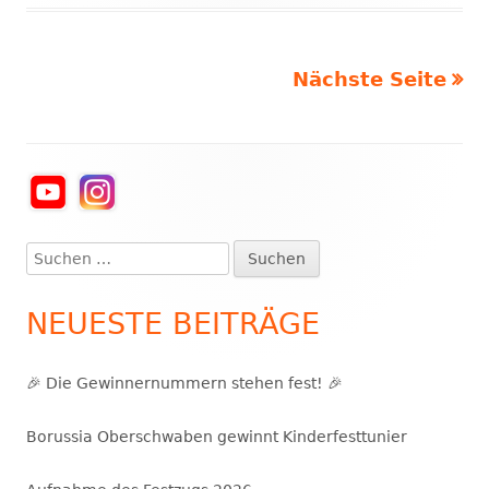
Nächste Seite
Seitennummerierung
der
Beiträge
Haupt-
Seitenleiste
Suchen
nach:
NEUESTE BEITRÄGE
🎉 Die Gewinnernummern stehen fest! 🎉
Borussia Oberschwaben gewinnt Kinderfesttunier