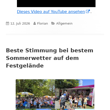
In
Dieses Video auf YouTube ansehen
.
neuem
Veröffentlicht
Autor
Kategorien
12. Juli 2026
Florian
Allgemein
Fenster
öffnen
am
Beste Stimmung bei bestem
Sommerwetter auf dem
Festgelände