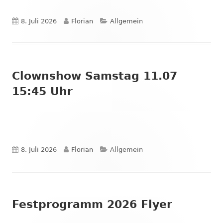
Veröffentlicht
Autor
Kategorien
8. Juli 2026
Florian
Allgemein
am
Clownshow Samstag 11.07
15:45 Uhr
Veröffentlicht
Autor
Kategorien
8. Juli 2026
Florian
Allgemein
am
Festprogramm 2026 Flyer