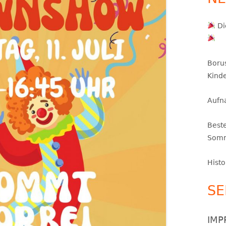
TZ UND PARKPLÄTZE
HISTORIE
INTERNER BEREICH – ORGAPLAN
Di
KEPREISE
IMPRESSUM
Boru
Kinde
Aufn
Best
Somm
Histo
SE
IMP