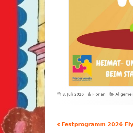
Veröffentlicht
Autor
Kategori
8. Juli 2026
Florian
Allgemei
am
Vorheriger
Festprogramm 2026 Fl
Beitragsnavigation
Beitrag: