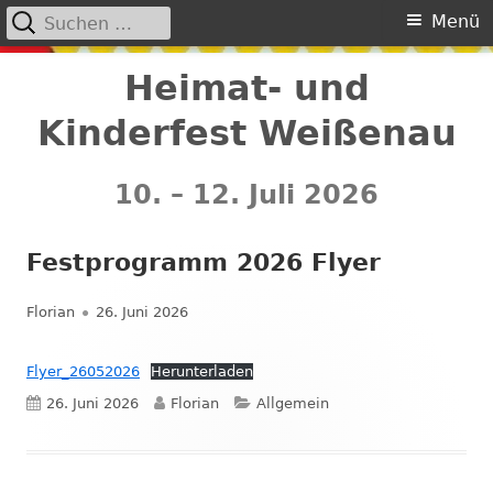
Suchen
Primäres
Menü
nach:
Menü
Springe
Heimat- und
zum
Kinderfest Weißenau
Inhalt
10. – 12. Juli 2026
Festprogramm 2026 Flyer
Autor
Veröffentlicht
Florian
26. Juni 2026
am
Flyer_26052026
Herunterladen
Veröffentlicht
Autor
Kategorien
26. Juni 2026
Florian
Allgemein
am