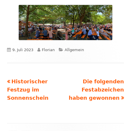
Veröffentlicht
Autor
Kategorien
9. Juli 2023
Florian
Allgemein
am
Vorheriger
Nächster
Historischer
Die folgenden
Beitragsnavigation
Beitrag:
Beitrag
Festzug im
Festabzeichen
Sonnenschein
haben gewonnen