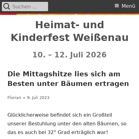
Suchen
Primäres
Menü
nach:
Menü
Springe
Heimat- und
zum
Kinderfest Weißenau
Inhalt
10. – 12. Juli 2026
Die Mittagshitze lies sich am
Besten unter Bäumen ertragen
Autor
Veröffentlicht
Florian
9. Juli 2023
am
Glücklicherweise befindet sich ein Großteil
unserer Bestuhlung unter den alten Bäumen, so
das es auch bei 32° Grad erträglich war!