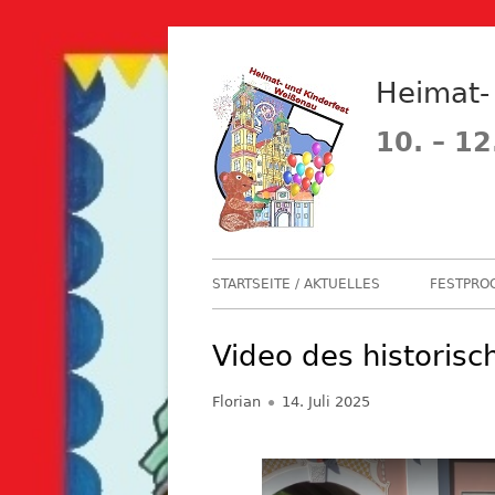
Springe
zum
Heimat-
Inhalt
10. – 12
Primäres
STARTSEITE / AKTUELLES
FESTPRO
Menü
FESTPR
Video des historis
FESTZU
Autor
Veröffentlicht
Florian
14. Juli 2025
FESTABZ
am
FLOHMA