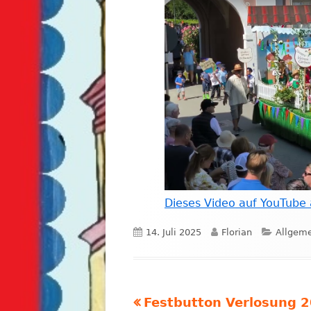
FESTPLA
GETRÄN
Dieses Video auf YouTube
Veröffentlicht
Autor
Kategor
14. Juli 2025
Florian
Allgem
am
Vorheriger
Festbutton Verlosung 
Beitragsnavigation