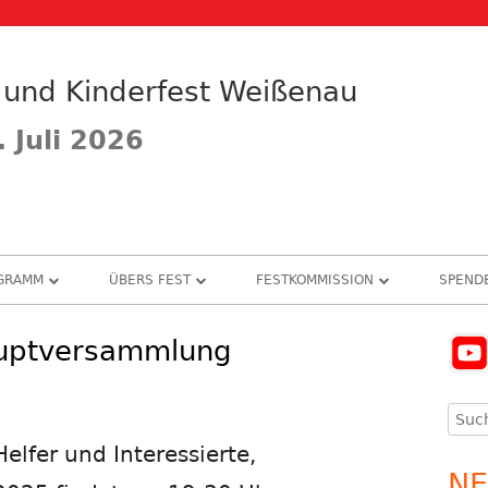
 und Kinderfest Weißenau
. Juli 2026
GRAMM
ÜBERS FEST
FESTKOMMISSION
SPEND
OGRAMM
FESTGEDANKEN
VEREINSVORSTAND
SPEN
auptversammlung
Ha
GFOLGE
HEIMATLIED
FESTKOMMISSION
SPON
Se
Such
EICHEN
VEREINSCHRONIK 100 JAHRE
NACHRUFE
nach
elfer und Interessierte,
RKT
FOTO GALERIE
MITWIRKENDE VEREINE
NE