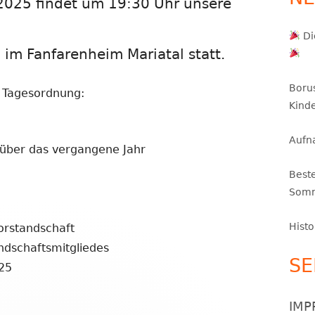
2025 findet um 19:30 Uhr unsere
TZ UND PARKPLÄTZE
HISTORIE
INTERNER BEREICH – ORGAPLAN
Di
KEPREISE
IMPRESSUM
m Fanfarenheim Mariatal statt.
Boru
r Tagesordnung:
Kinde
Aufn
 über das vergangene Jahr
Best
Somm
Histo
orstandschaft
ndschaftsmitgliedes
SE
25
IMP