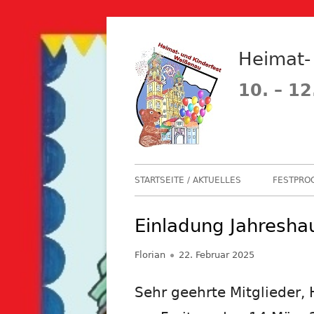
Springe
zum
Heimat-
Inhalt
10. – 12
Primäres
STARTSEITE / AKTUELLES
FESTPRO
Menü
FESTPR
Einladung Jahresh
FESTZU
Autor
Veröffentlicht
Florian
22. Februar 2025
FESTABZ
am
Sehr geehrte Mitglieder, H
FLOHMA